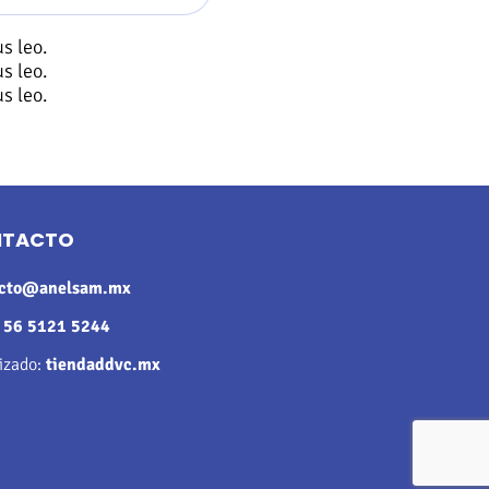
s leo.
s leo.
s leo.
NTACTO
acto@anelsam.mx
:
56 5121 5244
rizado:
tiendaddvc.mx