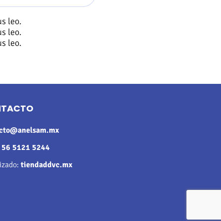
s leo.
s leo.
s leo.
NTACTO
acto@anelsam.mx
:
56 5121 5244
rizado:
tiendaddvc.mx