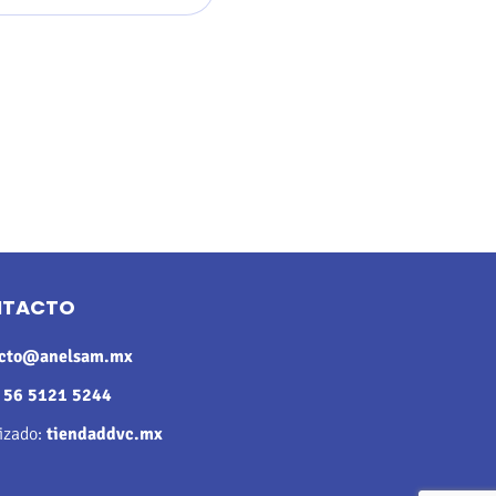
NTACTO
acto@anelsam.mx
:
56 5121 5244
rizado:
tiendaddvc.mx