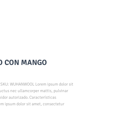
CO CON MANGO
KU: WUHANWOOL Lorem ipsum dolor sit
 luctus nec ullamcorper mattis, pulvinar
uidor autorizado. Características
em ipsum dolor sit amet, consectetur