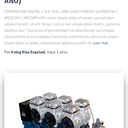
AÑO)
COMPRESOR DIGITAL 4 H.P. 100L ANELSAM DYNAMIC (GARANTIA 1
AÑO) SKU: JWCOMP4HP Lorem ipsum dolor sit amet, consectetur
adipiscing elit. Ut elit tellus, luctus nec ullamcorper mattis, pulvinar
dapibus leo. * Consulta disponibilidad con distribuidor autorizado.
Características principales Contenido Información adicional Lorem
ipsum dolor sit amet, consectetur adipiscing elit. Ut
Leer más
Por
Irving Rios Esquivel
, hace
3 años