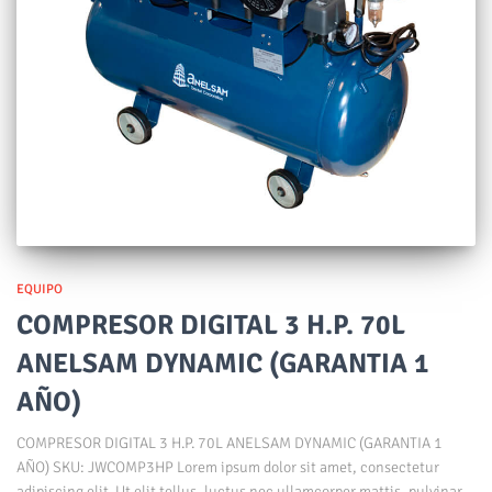
EQUIPO
COMPRESOR DIGITAL 3 H.P. 70L
ANELSAM DYNAMIC (GARANTIA 1
AÑO)
COMPRESOR DIGITAL 3 H.P. 70L ANELSAM DYNAMIC (GARANTIA 1
AÑO) SKU: JWCOMP3HP Lorem ipsum dolor sit amet, consectetur
adipiscing elit. Ut elit tellus, luctus nec ullamcorper mattis, pulvinar