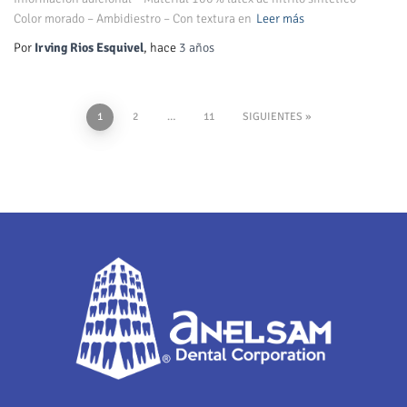
Color morado – Ambidiestro – Con textura en
Leer más
Por
Irving Rios Esquivel
, hace
3 años
1
2
…
11
SIGUIENTES